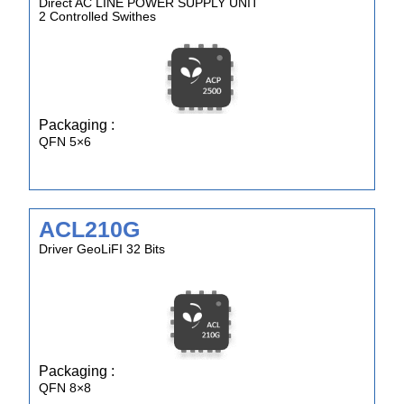
Direct AC LINE POWER SUPPLY UNIT
2 Controlled Swithes
Packaging :
QFN 5×6
ACL210G
Driver GeoLiFI 32 Bits
Packaging :
QFN 8×8