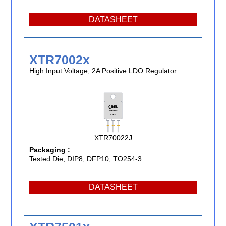
DATASHEET
XTR7002x
High Input Voltage, 2A Positive LDO Regulator
XTR70022J
Packaging :
Tested Die, DIP8, DFP10, TO254-3
DATASHEET