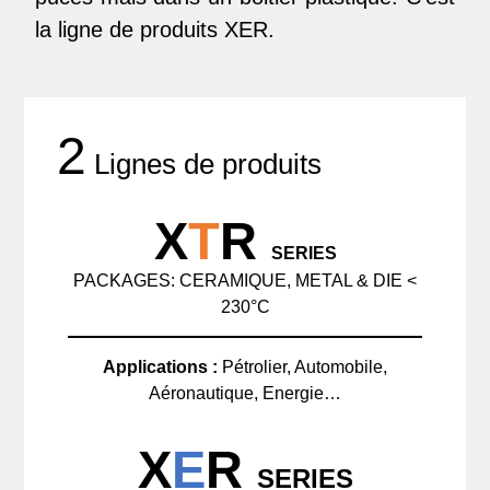
la ligne de produits XER.
2
Lignes de produits
X
T
R
SERIES
PACKAGES: CERAMIQUE, METAL & DIE <
230°C
Applications :
Pétrolier, Automobile,
Aéronautique, Energie…
X
E
R
SERIES