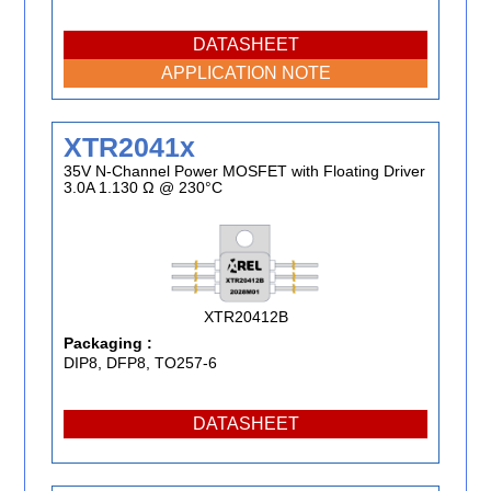
DATASHEET
APPLICATION NOTE
XTR2041x
35V N-Channel Power MOSFET with Floating Driver
3.0A 1.130 Ω @ 230°C
XTR20412B
Packaging :
DIP8, DFP8, TO257-6
DATASHEET