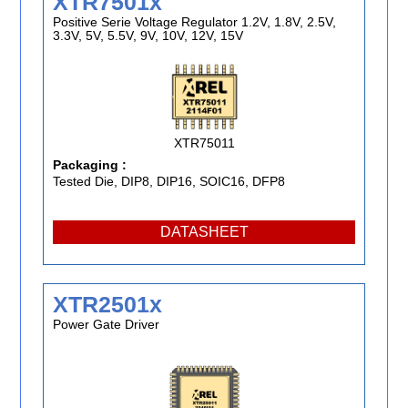
XTR7501x
Positive Serie Voltage Regulator 1.2V, 1.8V, 2.5V,
3.3V, 5V, 5.5V, 9V, 10V, 12V, 15V
XTR75011
Packaging :
Tested Die, DIP8, DIP16, SOIC16, DFP8
DATASHEET
XTR2501x
Power Gate Driver