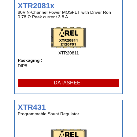
XTR2081x
80V N-Channel Power MOSFET with Driver Ron
0.78 Ω Peak current 3.8 A
XTR20811
Packaging :
DIP8
DATASHEET
XTR431
Programmable Shunt Regulator