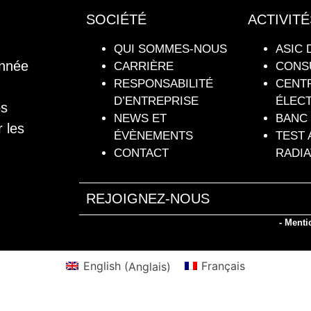
SOCIÉTÉ
ACTIVITÉ
QUI SOMMES-NOUS
ASIC 
onnée
CARRIÈRE
CONS
RESPONSABILITÉ
CENT
D’ENTREPRISE
ÉLEC
os
NEWS ET
BANC 
r les
ÉVÈNEMENTS
TEST 
CONTACT
RADIA
REJOIGNEZ-NOUS
- Menti
English
(
Anglais
)
Français