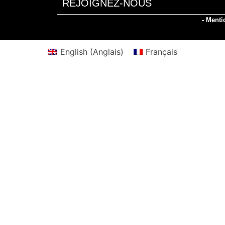
REJOIGNEZ-NOUS
- Menti
English
(
Anglais
)
Français