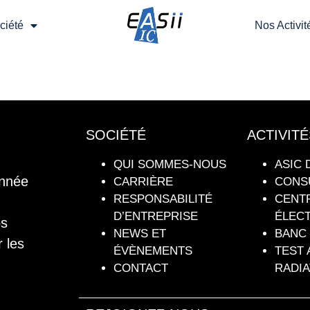
ciété
Nos Activit
SOCIÉTÉ
ACTIVITÉ
QUI SOMMES-NOUS
ASIC 
onnée
CARRIÈRE
CONS
RESPONSABILITÉ
CENT
D’ENTREPRISE
ÉLEC
os
NEWS ET
BANC 
r les
ÉVÈNEMENTS
TEST 
CONTACT
RADIA