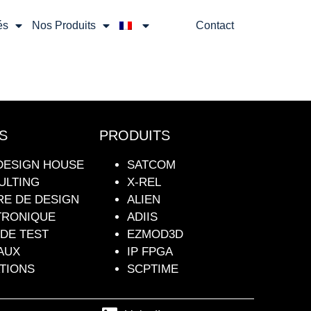
és
Nos Produits
Contact
S
PRODUITS
DESIGN HOUSE
SATCOM
ULTING
X-REL
RE DE DESIGN
ALIEN
TRONIQUE
ADIIS
DE TEST
EZMOD3D
AUX
IP FPGA
TIONS
SCPTIME